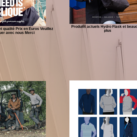
Produits actuels Hydro Flask et beau
 qualité Prix en Euros Veuillez
plus
er avec nous Merci